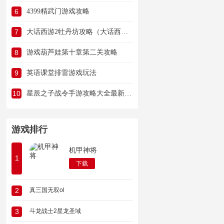
6
4399精武门游戏攻略
7
大话西游2牡丹坊攻略（大话西游2牡丹坊攻略视频）
8
游戏葫芦娃第十章第二关攻略
9
英语课堂排雷游戏玩法
10
星辰之子战令手游攻略大全最新版（星辰之子战令手游攻略大全最新版本）
游戏排行
机甲神将
1
下载
2
真三国无双ol
3
斗龙战士2星龙圣域