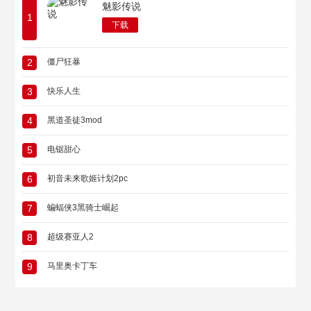
魅影传说
1
下载
2
僵尸狂暴
3
快乐人生
4
黑道圣徒3mod
5
电锯甜心
6
初音未来歌姬计划2pc
7
蝙蝠侠3黑骑士崛起
8
超级赛亚人2
9
马里奥卡丁车