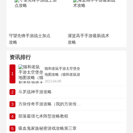
守望先锋手游战士加点
灌篮高手手游最新战术
攻略
攻略
资讯排行
猫和老鼠手游太空堡垒
1
地图攻略（猫和老鼠游
戏太空堡垒地图）
2023-04-09
2
斗罗战神手游攻略
3
方块传奇手游攻略（我的方块传奇2怎么玩）
4
部落最强七本阵型攻略教程
5
吸血鬼家族秘密游戏攻略第三章