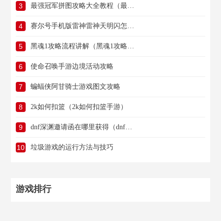
3
最强冠军拼图攻略大全教程（最强冠军拼图攻略大全教程视频）
4
赛尔号手机版雷神雷神天明闪怎么打（赛尔号手游雷神天明闪怎么打）
5
黑魂1攻略流程讲解（黑魂1攻略流程讲解图）
6
使命召唤手游边境活动攻略
7
蝙蝠侠阿甘骑士游戏图文攻略
8
2k如何扣篮（2k如何扣篮手游）
9
dnf深渊邀请函在哪里获得（dnf深渊邀请函在哪里获得的）
10
垃圾游戏的运行方法与技巧
游戏排行