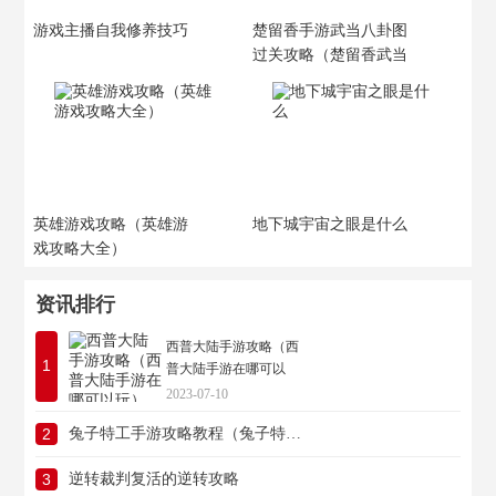
游戏主播自我修养技巧
楚留香手游武当八卦图
过关攻略（楚留香武当
秘籍）
英雄游戏攻略（英雄游
地下城宇宙之眼是什么
戏攻略大全）
资讯排行
西普大陆手游攻略（西
1
普大陆手游在哪可以
玩）
2023-07-10
2
兔子特工手游攻略教程（兔子特工队）
3
逆转裁判复活的逆转攻略