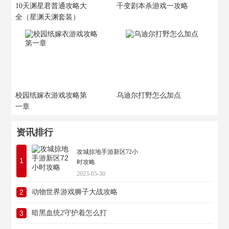
10天渊星君普通攻略大
千变剧本杀游戏一攻略
全（星渊天渊套装）
校园纸嫁衣游戏攻略第
乌迪尔打野怎么加点
一章
资讯排行
攻城掠地手游新区72小
1
时攻略
2023-05-30
2
动物世界游戏狮子大战攻略
3
暗黑血统2守护着怎么打