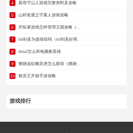
4
莫塔守山人游戏完整资料及攻略
5
山村老屋之守墓人游戏攻略
6
开拓者游戏怎样管理王国攻略（开拓者游戏怎样管理王国攻略的）
7
lol剑圣为值得练吗（lol剑圣好用吗）
8
dota2怎么和电脑换英雄
9
燃烧远征幽灵虎怎么获得（燃烧的远征幽灵豹）
10
精灵王开箱手游攻略
游戏排行