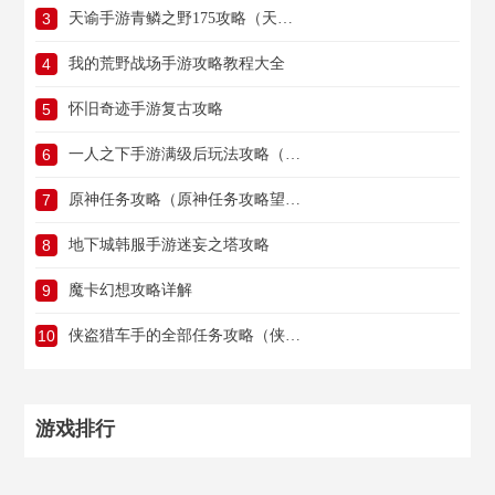
3
天谕手游青鳞之野175攻略（天谕手游青鳞之野175攻略大全）
4
我的荒野战场手游攻略教程大全
5
怀旧奇迹手游复古攻略
6
一人之下手游满级后玩法攻略（一人之下满级以后做什么）
7
原神任务攻略（原神任务攻略望舒）
8
地下城韩服手游迷妄之塔攻略
9
魔卡幻想攻略详解
10
侠盗猎车手的全部任务攻略（侠盗猎车手所有任务攻略）
游戏排行