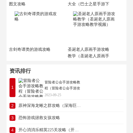
图文攻略
大全（巴士之星手游下
载）
古剑奇谭类的游戏攻略
圣诞老人原画手游攻略
教学（圣诞老人原画手
游攻略教学视频）
资讯排行
冒险者公会手游攻略教
1
程（冒险者公会手游攻
略教程大全）
2023-09-25
2
原神深海龙蜥之群攻略（深海巨龙坐标）
3
恐怖游戏拯救女孩攻略
4
开心消消乐精英225关攻略（开心消消乐精英225关攻略视频）