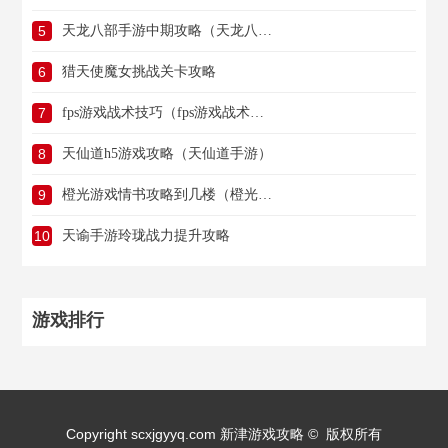
5
天龙八部手游中期攻略（天龙八部手游中期攻略大全）
6
猎天使魔女挑战关卡攻略
7
fps游戏战术技巧（fps游戏战术技巧教学）
8
天仙道h5游戏攻略（天仙道手游）
9
橙光游戏情书攻略到几楼（橙光情话）
10
天谕手游玲珑战力提升攻略
游戏排行
Copyright scxjgyyq.com 新津游戏攻略 © 版权所有