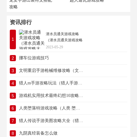
龙女手游出装符文搭配
超人迪瓦游戏攻略
攻略
资讯排行
潜水员通关游戏攻略
1
（潜水员通关游戏攻略
大全）
2023-05-29
2
挪车位游戏技巧
3
文明重启手游枪械维修攻略（文明重启枪身有什么用）
4
猎人m手游攻略玩法（猎人手游攻略大全）
5
游戏机实用技术最终幻想10攻略（switch 最终幻想10）
6
人类堕落特游戏攻略（人类 堕落）
7
猎人传说手游美图攻略大全（猎人传说手游美图攻略大全图文）
8
九阴真经装备怎么做