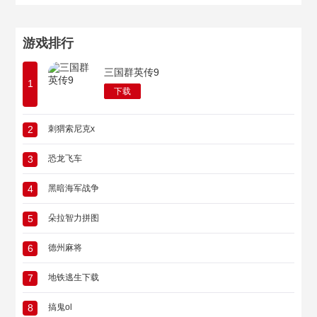
游戏排行
三国群英传9
1
下载
2
刺猬索尼克x
3
恐龙飞车
4
黑暗海军战争
5
朵拉智力拼图
6
德州麻将
7
地铁逃生下载
8
搞鬼ol