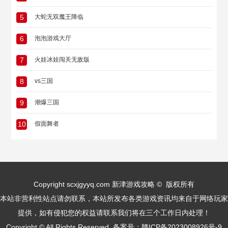
5
大蛇无双魔王降临
6
泡泡游戏大厅
7
火娃冰娃闯关无敌版
8
vs三国
9
潮爆三国
10
假面舞者
Copyright scxjgyyq.com 新津游戏攻略 © 版权所有
本站非营利性站点请勿联系，本站所发布各类游戏资讯均来自于网络玩家
提供，如有侵犯您的权益请联系我们将在三个工作日内处理！
Copyright © All Rights Reserved. 备案号：
赣ICP备2023008926号-9