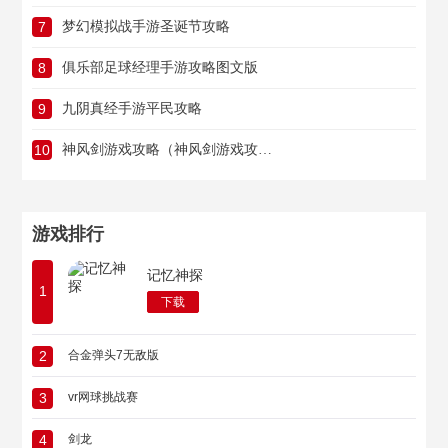
7
梦幻模拟战手游圣诞节攻略
8
俱乐部足球经理手游攻略图文版
9
九阴真经手游平民攻略
10
神风剑游戏攻略（神风剑游戏攻略图文）
游戏排行
记忆神探
1
下载
2
合金弹头7无敌版
3
vr网球挑战赛
4
剑龙